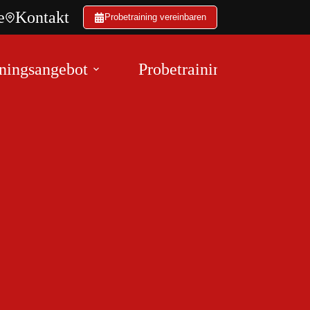
e
Kontakt
Probetraining vereinbaren
ningsangebot
Probetraining
Fight Nig