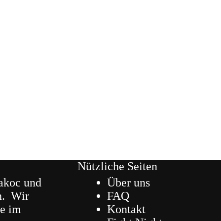
Nützliche Seiten
akoc und
Über uns
n. Wir
FAQ
ne im
Kontakt