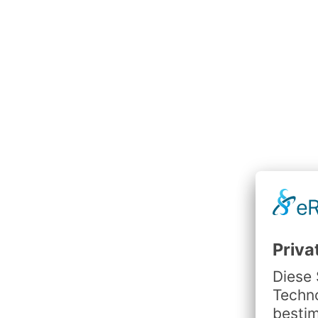
verbessern kann. Nur gemeinsam sind
wir stark!
Leistung 4
Wir haben Freude an dem, was wir tun
und das kommt auch unseren Kunden
zu Gute!