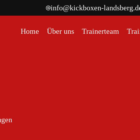
info@kickboxen-landsberg.d
Home
Über uns
Trainerteam
Trai
ngen